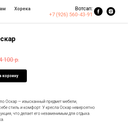
Вотсап:
ам
Хорека
+7 (926) 560-43-91
Оскар
4 100
р.
в корзину
ло Оскар — изысканный предмет мебели,
ебе стиль и комфорт. У кресла Оскар невероятно
укция, что делает его незаменимым для отдыха.
а.