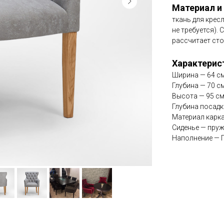
Материал и
ткань для крес
не требуется). 
рассчитает сто
Характерис
Ширина — 64 с
Глубина — 70 с
Высота — 95 с
Глубина посадк
Материал карка
Сиденье — пру
Наполнение — 