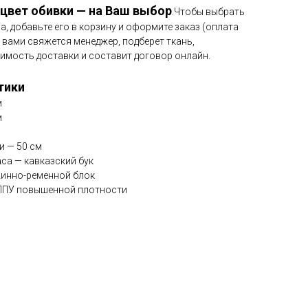
 цвет обивки — на Ваш выбор
.
Чтобы выбрать
ла, добавьте его в корзину и оформите заказ (оплата
С вами свяжется менеджер, подберет ткань,
имость доставки и составит договор онлайн.
тики
м
м
м
и — 50 см
са — кавказский бук
жинно-ременной блок
ППУ повышенной плотности