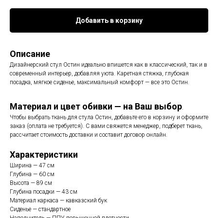
Добавить в корзину
Описание
Дизайнерский стул Остин идеально впишется как в классический, так и в
современный интерьер, добавляя уюта. Каретная стяжка, глубокая
посадка, мягкое сиденье, максимальный комфорт — все это Остин.
Материал и цвет обивки — на Ваш выбор
.
Чтобы выбрать ткань для стула Остин, добавьте его в корзину и оформите
заказ (оплата не требуется). С вами свяжется менеджер, подберет ткань,
рассчитает стоимость доставки и составит договор онлайн.
Характеристики
Ширина — 47 см
Глубина — 60 см
Высота — 89 см
Глубина посадки — 43 см
Материал каркаса — кавказский бук
Сиденье — стандартное