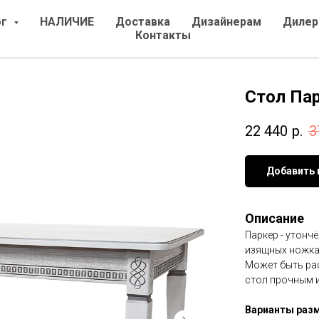
ог
НАЛИЧИЕ
Доставка
Дизайнерам
Дилер
Контакты
Стол Па
22 440
р.
3
Добавить 
Описание
Паркер - утонч
изящных ножка
Может быть рас
стол прочным 
Варианты раз