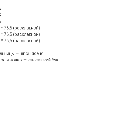
5
5
5
0 * 76,5 (раскладной)
0 * 76,5 (раскладной)
0 * 76,5 (раскладной)
ешницы — шпон ясеня
са и ножек — кавказский бук