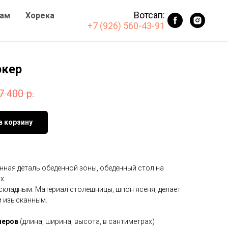
Вотсап:
ам
Хорека
+7 (926) 560-43-91
ркер
7 400
р.
в корзину
ённая деталь обеденной зоны, обеденный стол на
х.
кладным. Материал столешницы, шпон ясеня, делает
и изысканным.
меров
(длина, ширина, высота, в сантиметрах) :