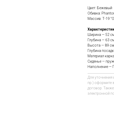
Цвет: Бежевый
Обивка: Phanto
Массив: Т-19 "
Характеристи
Ширина — 52 с
Глубина — 63 с
Высота — 89 с
Глубина посадк
Материал карка
Сиденье — пру
Наполнение — 
_________________
Для уточнения в
пр.) оформите 
договор. Также
электронной по