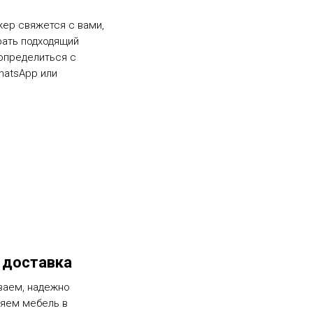
жер свяжется с вами,
рать подходящий
определиться с
hatsApp или
 доставка
ваем, надежно
ляем мебель в