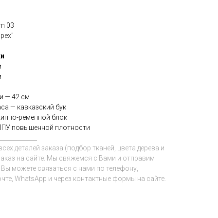
m 03
Орех"
ки
м
м
м
и — 42 см
са — кавказский бук
жинно-ременной блок
ППУ повышенной плотности
_____________
сех деталей заказа (подбор тканей, цвета дерева и
заказ на сайте. Мы свяжемся с Вами и отправим
 Вы можете связаться с нами по телефону,
чте, WhatsApp и через контактные формы на сайте.