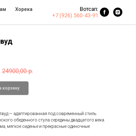
Вотсап:
ам
Хорека
+7 (926) 560-43-91
твуд
24900,00
р.
в корзину
твуд — адаптированная под современный стиль
ского обеденного стула середины двадцатого века.
а, мягкое сиденье и прекрасные одиночные